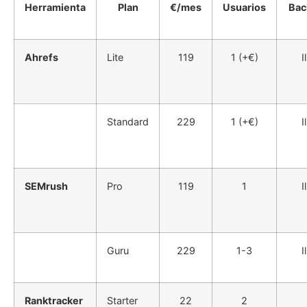
Herramienta
Plan
€/mes
Usuarios
Bac
Ahrefs
Lite
119
1 (+€)
I
Standard
229
1 (+€)
I
SEMrush
Pro
119
1
I
Guru
229
1-3
I
Ranktracker
Starter
22
2