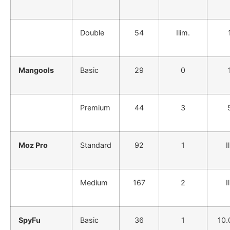
Double
54
Ilim.
Mangools
Basic
29
0
Premium
44
3
Moz Pro
Standard
92
1
I
Medium
167
2
I
SpyFu
Basic
36
1
10.